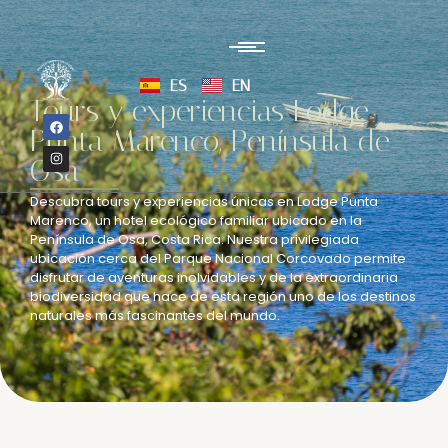
ES
EN
Tours y experiencias Lodge
Punta Marenco, Península de
Osa
Descubra tours y experiencias únicas en Lodge Punta
Marenco, un hotel ecológico familiar ubicado en la
Península de Osa, Costa Rica. Nuestra privilegiada
ubicación cerca del Parque Nacional Corcovado permite
disfrutar de aventuras inolvidables y de la extraordinaria
biodiversidad que hace de esta región uno de los destinos
naturales más fascinantes del mundo.