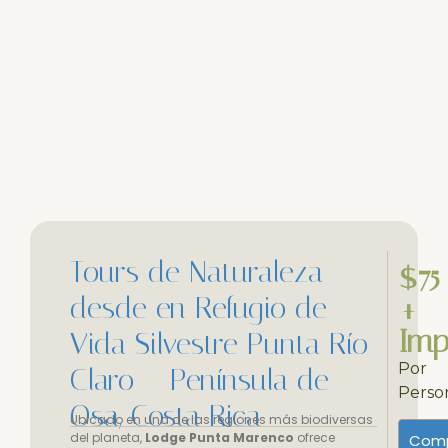
Tours de Naturaleza
$75
desde en Refugio de
+
Imp
Vida Silvestre Punta Río
Por
Claro – Península de
Perso
Osa, Costa Rica
Ubicado en una de las regiones más biodiversas
del planeta,
Lodge Punta Marenco
ofrece
Comp