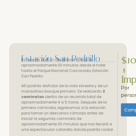
Estación San Pedrillo
$1
Iniciamos con un recorrido en bote de
aproximadamente 30 minutos desde el hotel
+
hasta el Parque Nacional Corcovado, Estación
San Pedrillo.
Imp
Allí podrás disfrutar de la vida silvestre y de un
Por
maravilloso bosque primario. Se realizarán
2
perso
caminatas
dentro de un recorrido total de
aproximadamente 4 a 5 horas. Después de la
primera caminata, regresamos a la estación
Comp
para tomar un descanso cómodo antes de
iniciar la segunda caminata de
aproximadamente 30 minutos que nos llevará a
una espectacular catarata donde podrás nadar.