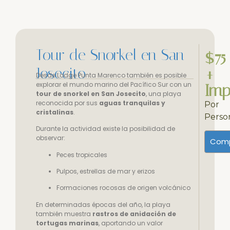
Tour de Snorkel en San
$75
Josecito
+
Desde Lodge Punta Marenco también es posible
explorar el mundo marino del Pacífico Sur con un
Imp
tour de snorkel en San Josecito
, una playa
reconocida por sus
aguas tranquilas y
Por
cristalinas
.
Perso
Durante la actividad existe la posibilidad de
observar:
Comp
Peces tropicales
Pulpos, estrellas de mar y erizos
Formaciones rocosas de origen volcánico
En determinadas épocas del año, la playa
también muestra
rastros de anidación de
tortugas marinas
, aportando un valor