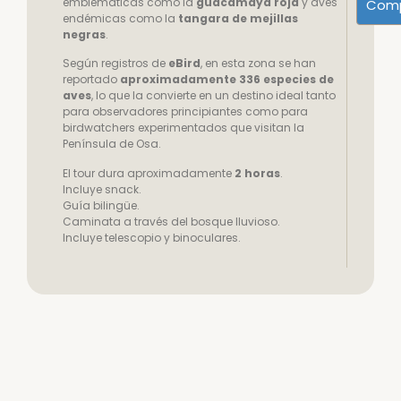
emblemáticas como la
guacamaya roja
y aves
Comp
endémicas como la
tangara de mejillas
negras
.
Según registros de
eBird
, en esta zona se han
reportado
aproximadamente 336 especies de
aves
, lo que la convierte en un destino ideal tanto
para observadores principiantes como para
birdwatchers experimentados que visitan la
Península de Osa.
El tour dura aproximadamente
2 horas
.
Incluye snack.
Guía bilingüe.
Caminata a través del bosque lluvioso.
Incluye telescopio y binoculares.