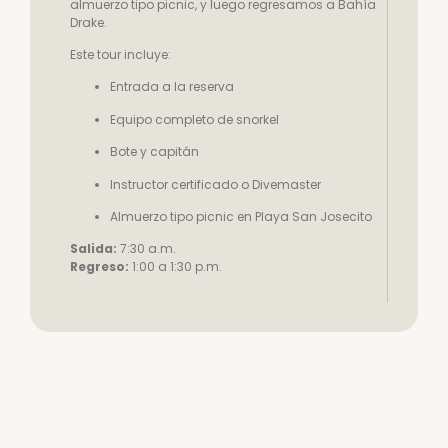
almuerzo tipo picnic, y luego regresamos a Bahía
Drake.
Este tour incluye:
Entrada a la reserva
Equipo completo de snorkel
Bote y capitán
Instructor certificado o Divemaster
Almuerzo tipo picnic en Playa San Josecito
Salida:
7:30 a.m.
Regreso:
1:00 a 1:30 p.m.