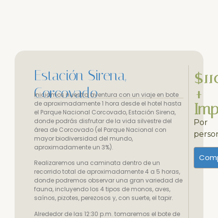
Estación Sirena,
$11
Corcovado
+
Iniciamos nuestra aventura con un viaje en bote
de aproximadamente 1 hora desde el hotel hasta
Imp
el Parque Nacional Corcovado, Estación Sirena,
donde podrás disfrutar de la vida silvestre del
Por
área de Corcovado (el Parque Nacional con
perso
mayor biodiversidad del mundo,
aproximadamente un 3%).
Comp
Realizaremos una caminata dentro de un
recorrido total de aproximadamente 4 a 5 horas,
donde podremos observar una gran variedad de
fauna, incluyendo los 4 tipos de monos, aves,
saínos, pizotes, perezosos y, con suerte, el tapir.
Alrededor de las 12:30 p.m. tomaremos el bote de