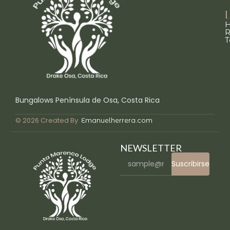
L
R
T
Bungalows Península de Osa, Costa Rica
© 2026 Created By
Emanuelherrera.com
NEWSLETTER
Suscribirse