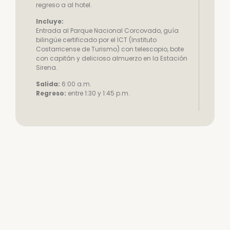
regreso a al hotel.
Incluye:
Entrada al Parque Nacional Corcovado, guía
bilingüe certificado por el ICT (Instituto
Costarricense de Turismo) con telescopio, bote
con capitán y delicioso almuerzo en la Estación
Sirena.
Salida:
6:00 a.m.
Regreso:
entre 1:30 y 1:45 p.m.