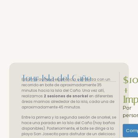
Tour Isla del Caño
$1
Esta maravillosa experiencia comienza con un
recorrido en bote de aproximadamente 35
+
minutos hacia la Isla del Caño. Una vez allí,
realizamos
2 sesiones de snorkel
en diferentes
Imp
áreas marinas alrededor de la isla, cada una de
aproximadamente 45 minutos.
Por
perso
Entre la primera y la segunda sesión de snorkel, se
hace una parada en la Isla del Caño (hay baños
disponibles). Posteriormente, el bote se dirige a la
Comp
playa San Josecito para disfrutar de un delicioso