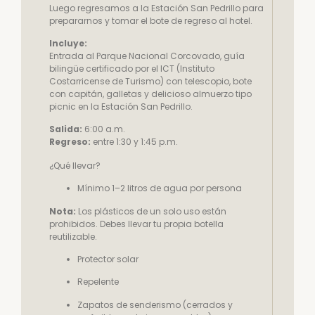
Luego regresamos a la Estación San Pedrillo para
prepararnos y tomar el bote de regreso al hotel.
Incluye:
Entrada al Parque Nacional Corcovado, guía
bilingüe certificado por el ICT (Instituto
Costarricense de Turismo) con telescopio, bote
con capitán, galletas y delicioso almuerzo tipo
picnic en la Estación San Pedrillo.
Salida:
6:00 a.m.
Regreso:
entre 1:30 y 1:45 p.m.
¿Qué llevar?
Mínimo 1–2 litros de agua por persona
Nota:
Los plásticos de un solo uso están
prohibidos. Debes llevar tu propia botella
reutilizable.
Protector solar
Repelente
Zapatos de senderismo (cerrados y