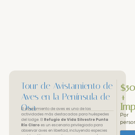
Tour de Avistamiento de
$5
Aves en la Península de
+
Imp
Osa
El avistamiento de aves es una de las
actividades más destacadas para huéspedes
Por
del lodge. El
Refugio de Vida Silvestre Punta
perso
Río Claro
es un escenario privilegiado para
observar aves en libertad, incluyendo especies