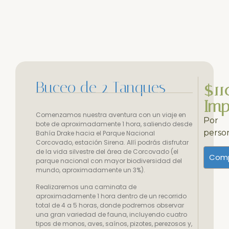
Buceo de 2 Tanques
$11
Imp
Comenzamos nuestra aventura con un viaje en
Por
bote de aproximadamente 1 hora, saliendo desde
perso
Bahía Drake hacia el Parque Nacional
Corcovado, estación Sirena. Allí podrás disfrutar
de la vida silvestre del área de Corcovado (el
Comp
parque nacional con mayor biodiversidad del
mundo, aproximadamente un 3%).
Realizaremos una caminata de
aproximadamente 1 hora dentro de un recorrido
total de 4 a 5 horas, donde podremos observar
una gran variedad de fauna, incluyendo cuatro
tipos de monos, aves, saínos, pizotes, perezosos y,