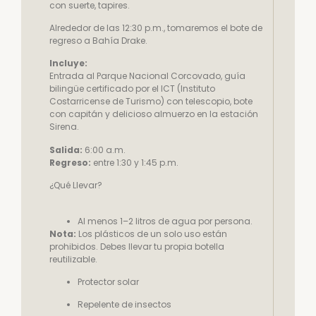
con suerte, tapires.
Alrededor de las 12:30 p.m., tomaremos el bote de
regreso a Bahía Drake.
Incluye:
Entrada al Parque Nacional Corcovado, guía
bilingüe certificado por el ICT (Instituto
Costarricense de Turismo) con telescopio, bote
con capitán y delicioso almuerzo en la estación
Sirena.
Salida:
6:00 a.m.
Regreso:
entre 1:30 y 1:45 p.m.
¿Qué Llevar?
Al menos 1–2 litros de agua por persona.
Nota:
Los plásticos de un solo uso están
prohibidos. Debes llevar tu propia botella
reutilizable.
Protector solar
Repelente de insectos