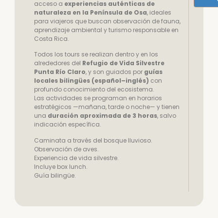
acceso a
experiencias auténticas de
naturaleza en la Península de Osa
, ideales
para viajeros que buscan observación de fauna,
aprendizaje ambiental y turismo responsable en
Costa Rica.
Todos los tours se realizan dentro y en los
alrededores del
Refugio de Vida Silvestre
Punta Río Claro
, y son guiados por
guías
locales bilingües (español–inglés)
con
profundo conocimiento del ecosistema.
Las actividades se programan en horarios
estratégicos —mañana, tarde o noche— y tienen
una
duración aproximada de 3 horas
, salvo
indicación específica.
Caminata a través del bosque lluvioso.
Observación de aves.
Experiencia de vida silvestre.
Incluye box lunch.
Guía bilingüe.