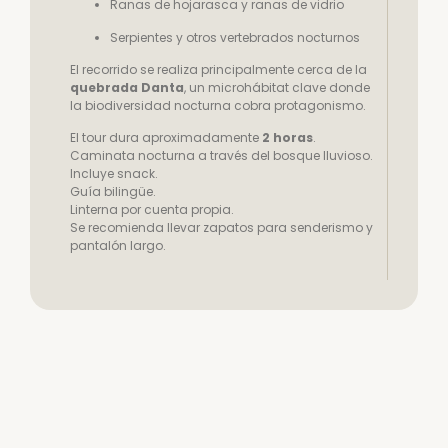
Ranas de hojarasca y ranas de vidrio
Serpientes y otros vertebrados nocturnos
El recorrido se realiza principalmente cerca de la
quebrada Danta
, un microhábitat clave donde
la biodiversidad nocturna cobra protagonismo.
El tour dura aproximadamente
2 horas
.
Caminata nocturna a través del bosque lluvioso.
Incluye snack.
Guía bilingüe.
Linterna por cuenta propia.
Se recomienda llevar zapatos para senderismo y
pantalón largo.