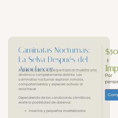
Caminatas Nocturnas:
$5
La Selva Después del
+
Imp
Anochecer
Al caer la noche, el bosque tropical muestra una
dinámica completamente distinta. Las
Por
caminatas nocturnas exploran sonidos,
perso
comportamientos y especies activas al
anochecer.
Comp
Dependiendo de las condiciones climáticas,
existe la posibilidad de observar:
Insectos y pequeños invertebrados