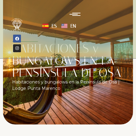
ES
EN
HABITACIONES y
BUNGALOWS EN LA
PENSÍNSULA DE OSA
Habitaciones y bungalows en la Península de Osa |
Lodge Punta Marenco